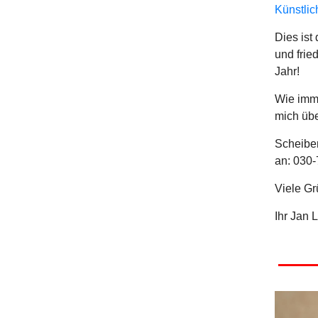
Künstlich
Dies ist
und frie
Jahr!
Wie imme
mich üb
Scheiben
an: 030-
Viele G
Ihr Jan