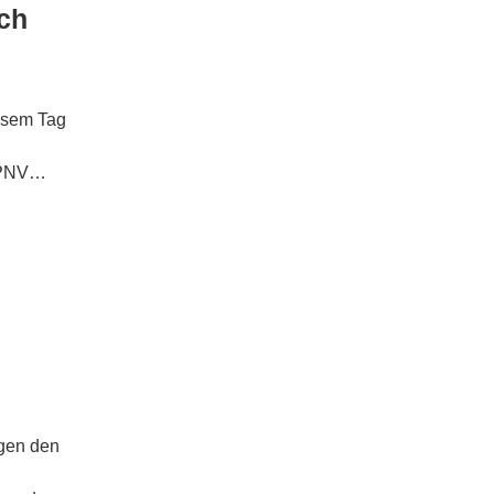
ch
iesem Tag
 ÖPNV…
agen den