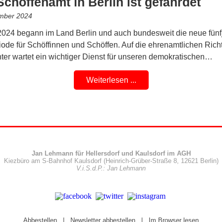
chöffenamt in Berlin ist gefährdet
mber 2024
024 begann im Land Berlin und auch bundesweit die neue fünf
ode für Schöffinnen und Schöffen. Auf die ehrenamtlichen Rich
ter wartet ein wichtiger Dienst für unseren demokratischen…
Weiterlesen ...
Jan Lehmann für Hellersdorf und Kaulsdorf im AGH
Kiezbüro am S-Bahnhof Kaulsdorf (Heinrich-Grüber-Straße 8, 12621 Berlin)
V.i.S.d.P.: Jan Lehmann
Abbestellen
|
Newsletter abbestellen
|
Im Browser lesen