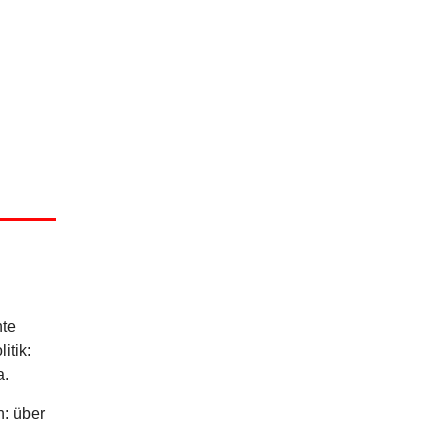
hte
itik:
a.
n: über