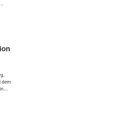
e…
ion
rg,
t dem
 in…