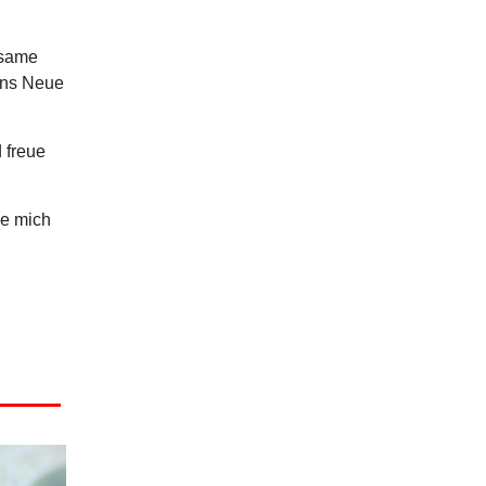
hsame
 ins Neue
 freue
ie mich