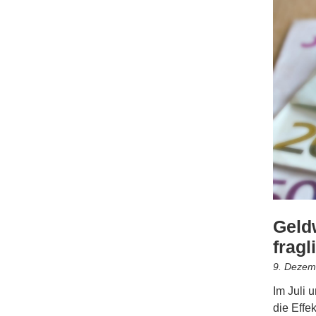
Geldw
fragl
9. Dezem
Im Juli 
die Effe