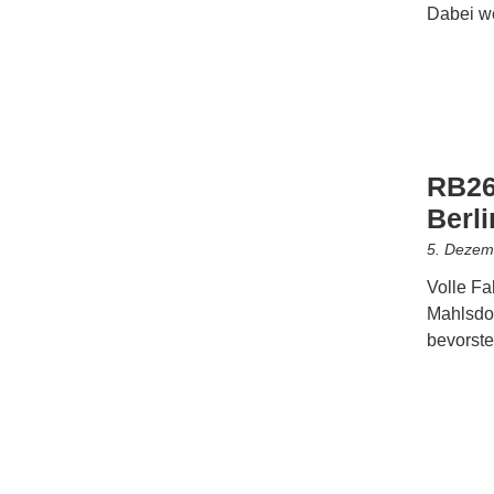
Dabei we
RB26
Berl
5. Dezem
Volle Fa
Mahlsdor
bevorst