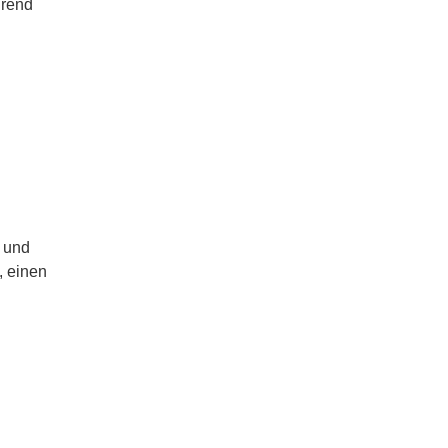
hrend
g und
, einen