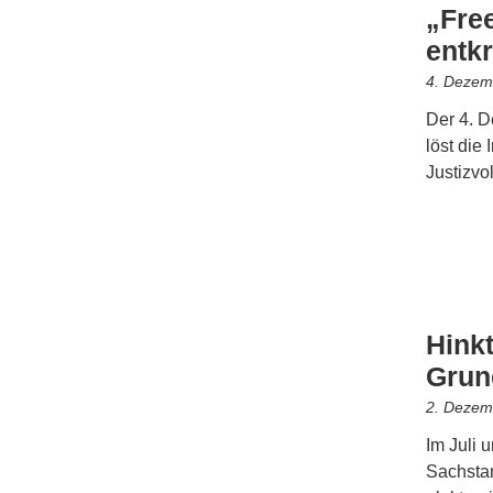
„Fre
entkr
4. Dezem
Der 4. D
löst die
Justizv
Hinkt
Grun
2. Dezem
Im Juli 
Sachstan