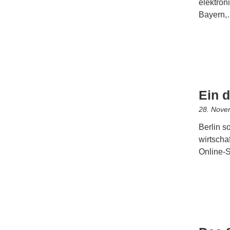
elektro
Bayern
Ein d
28. Nove
Berlin s
wirtscha
Online-S