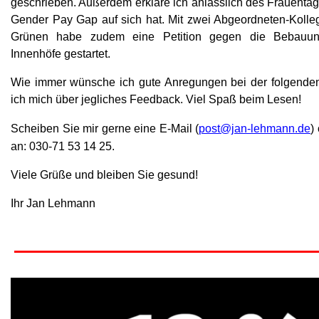
geschrieben. Außerdem erkläre ich anlässlich des Frauenta
Gender Pay Gap auf sich hat. Mit zwei Abgeordneten-Kolle
Grünen habe zudem eine Petition gegen die Bebauun
Innenhöfe gestartet.
Wie immer wünsche ich gute Anregungen bei der folgenden
ich mich über jegliches Feedback. Viel Spaß beim Lesen!
Scheiben Sie mir gerne eine E-Mail (
post@jan-lehmann.de
)
an: 03
0-71 53 14 25
.
Viele Grüße und b
leiben Sie gesund!
Ihr Jan Lehmann