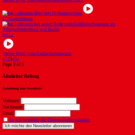
IT-Staatsvertrag
03:12
Meine Rede zum Geldwäschegesetz
«
1
2
3
4
5
»
Page 3 of 5
Ähnlicher Beitrag
Anmeldung zum Newsletter
Vorname
Nachname
Email
Ja, ich bestätige die Datenschutzerklärung.