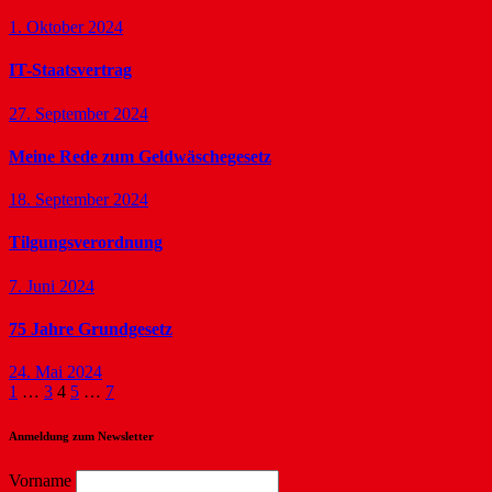
1. Oktober 2024
IT-Staatsvertrag
27. September 2024
Meine Rede zum Geldwäschegesetz
18. September 2024
Tilgungsverordnung
7. Juni 2024
75 Jahre Grundgesetz
24. Mai 2024
Seitennummerierung
1
…
3
4
5
…
7
der
Anmeldung zum Newsletter
Beiträge
Vorname