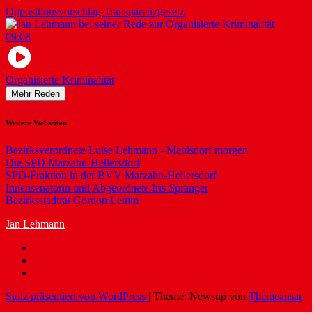
Oppositionsvorschlag Transparenzgesetz
09:08
Organisierte Kriminalität
Mehr Reden
Weitere Webseiten
Bezirksverordnete Luise Lehmann - Mahlsdorf morgen
Die SPD Marzahn-Hellersdorf
SPD-Fraktion in der BVV Marzahn-Hellersdorf
Innensenatorin und Abgeordnete Iris Spranger
Bezirksstadtrat Gordon Lemm
Jan Lehmann
Stolz präsentiert von WordPress
|
Theme: Newsup von
Themeansar