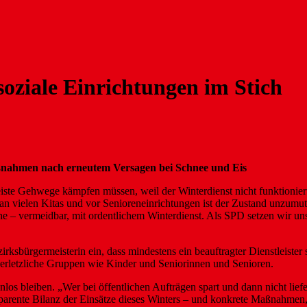
soziale Einrichtungen im Stich
nahmen nach erneutem Versagen bei Schnee und Eis
reiste Gehwege kämpfen müssen, weil der Winterdienst nicht funktionier
n vielen Kitas und vor Senioreneinrichtungen ist der Zustand unzumutba
e – vermeidbar, mit ordentlichem Winterdienst. Als SPD setzen wir uns
sbürgermeisterin ein, dass mindestens ein beauftragter Dienstleister 
 verletzliche Gruppen wie Kinder und Seniorinnen und Senioren.
nlos bleiben. „Wer bei öffentlichen Aufträgen spart und dann nicht liefe
parente Bilanz der Einsätze dieses Winters – und konkrete Maßnahmen,