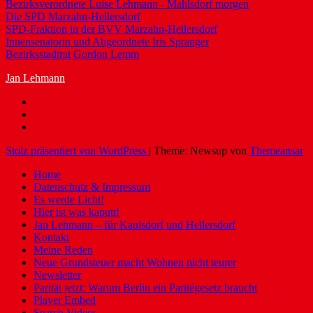
Bezirksverordnete Luise Lehmann - Mahlsdorf morgen
Die SPD Marzahn-Hellersdorf
SPD-Fraktion in der BVV Marzahn-Hellersdorf
Innensenatorin und Abgeordnete Iris Spranger
Bezirksstadtrat Gordon Lemm
Jan Lehmann
Stolz präsentiert von WordPress
|
Theme: Newsup von
Themeansar
Home
Datenschutz & Impressum
Es werde Licht!
Hier ist was kaputt!
Jan Lehmann – für Kaulsdorf und Hellersdorf
Kontakt
Meine Reden
Neue Grundsteuer macht Wohnen nicht teurer
Newsletter
Parität jetzt: Warum Berlin ein Paritégesetz braucht
Player Embed
Search Videos