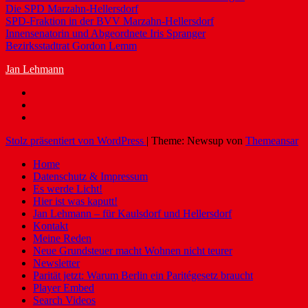
Die SPD Marzahn-Hellersdorf
SPD-Fraktion in der BVV Marzahn-Hellersdorf
Innensenatorin und Abgeordnete Iris Spranger
Bezirksstadtrat Gordon Lemm
Jan Lehmann
Stolz präsentiert von WordPress
|
Theme: Newsup von
Themeansar
Home
Datenschutz & Impressum
Es werde Licht!
Hier ist was kaputt!
Jan Lehmann – für Kaulsdorf und Hellersdorf
Kontakt
Meine Reden
Neue Grundsteuer macht Wohnen nicht teurer
Newsletter
Parität jetzt: Warum Berlin ein Paritégesetz braucht
Player Embed
Search Videos