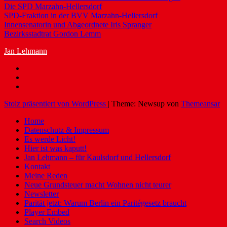
Die SPD Marzahn-Hellersdorf
SPD-Fraktion in der BVV Marzahn-Hellersdorf
Innensenatorin und Abgeordnete Iris Spranger
Bezirksstadtrat Gordon Lemm
Jan Lehmann
Stolz präsentiert von WordPress
|
Theme: Newsup von
Themeansar
Home
Datenschutz & Impressum
Es werde Licht!
Hier ist was kaputt!
Jan Lehmann – für Kaulsdorf und Hellersdorf
Kontakt
Meine Reden
Neue Grundsteuer macht Wohnen nicht teurer
Newsletter
Parität jetzt: Warum Berlin ein Paritégesetz braucht
Player Embed
Search Videos