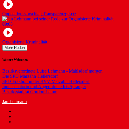
Oppositionsvorschlag Transparenzgesetz
09:08
Organisierte Kriminalität
Mehr Reden
Weitere Webseiten
Bezirksverordnete Luise Lehmann - Mahlsdorf morgen
Die SPD Marzahn-Hellersdorf
SPD-Fraktion in der BVV Marzahn-Hellersdorf
Innensenatorin und Abgeordnete Iris Spranger
Bezirksstadtrat Gordon Lemm
Jan Lehmann