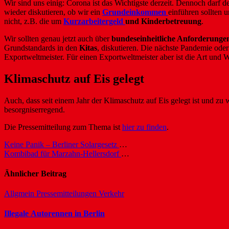
Wir sind uns einig: Corona ist das Wichtigste derzeit. Dennoch darf 
wieder diskutieren, ob wir ein
Grundeinkommen
einführen sollten 
nicht, z.B. die um
Kurzarbeitergeld
und Kinderbetreuung
.
Wir sollten genau jetzt auch über
bundeseinheitliche Anforderunge
Grundstandards in den
Kitas
, diskutieren. Die nächste Pandemie ode
Exportweltmeister. Für einen Exportweltmeister aber ist die Art un
Klimaschutz auf Eis gelegt
Auch, dass seit einem Jahr der Klimaschutz auf Eis gelegt ist und zu 
besorgniserregend.
Die Pressemitteilung zum Thema ist
hier zu finden
.
Beitragsnavigation
Keine Panik – Berliner Solargesetz will nicht an Omas Sparstrumpf!
Kombibad für Marzahn-Hellersdorf – aber mit 50 Meter Becken
Ähnlicher Beitrag
Allgmein
Pressemitteilungen
Verkehr
Illegale Autorennen in Berlin