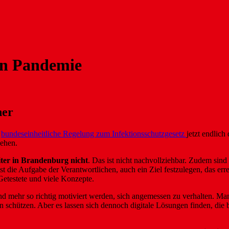
en Pandemie
her
e
bundeseinheitliche Regelung zum Infektionsschutzgesetz
jetzt endlich
gehen.
eiter in Brandenburg nicht
. Das ist nicht nachvollziehbar. Zudem sin
t die Aufgabe der Verantwortlichen, auch ein Ziel festzulegen, das erre
Getestete und viele Konzepte.
d mehr so richtig motiviert werden, sich angemessen zu verhalten. M
en schützen. Aber es lassen sich dennoch digitale Lösungen finden, die