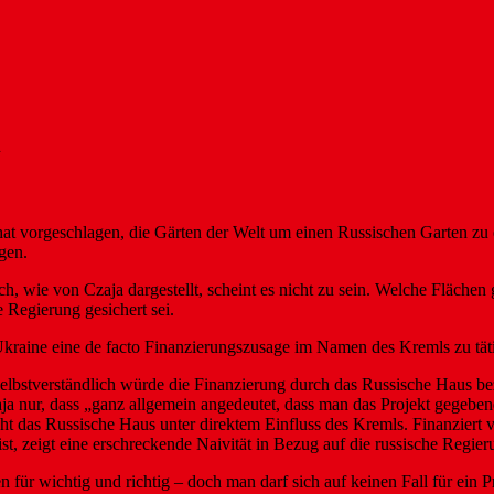
n
 vorgeschlagen, die Gärten der Welt um einen Russischen Garten zu e
gen.
h, wie von Czaja dargestellt, scheint es nicht zu sein. Welche Flächen 
e Regierung gesichert sei.
raine eine de facto Finanzierungszusage im Namen des Kremls zu täti
Selbstverständlich würde die Finanzierung durch das Russische Haus b
ja nur, dass „ganz allgemein angedeutet, dass man das Projekt gegebene
t das Russische Haus unter direktem Einfluss des Kremls. Finanziert v
t, zeigt eine erschreckende Naivität in Bezug auf die russische Regier
ür wichtig und richtig – doch man darf sich auf keinen Fall für ein Pr