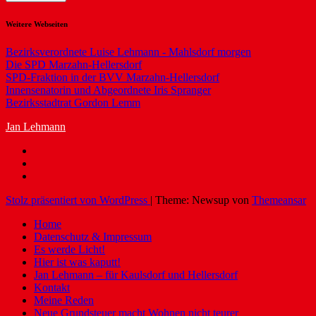
Weitere Webseiten
Bezirksverordnete Luise Lehmann - Mahlsdorf morgen
Die SPD Marzahn-Hellersdorf
SPD-Fraktion in der BVV Marzahn-Hellersdorf
Innensenatorin und Abgeordnete Iris Spranger
Bezirksstadtrat Gordon Lemm
Jan Lehmann
Stolz präsentiert von WordPress
|
Theme: Newsup von
Themeansar
Home
Datenschutz & Impressum
Es werde Licht!
Hier ist was kaputt!
Jan Lehmann – für Kaulsdorf und Hellersdorf
Kontakt
Meine Reden
Neue Grundsteuer macht Wohnen nicht teurer