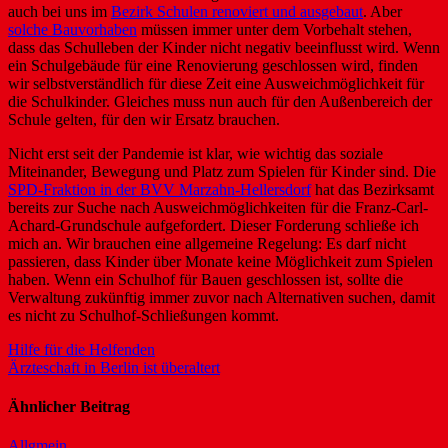
auch bei uns im
Bezirk Schulen renoviert und ausgebaut
. Aber
solche Bauvorhaben
müssen immer unter dem Vorbehalt stehen,
dass das Schulleben der Kinder nicht negativ beeinflusst wird. Wenn
ein Schulgebäude für eine Renovierung geschlossen wird, finden
wir selbstverständlich für diese Zeit eine Ausweichmöglichkeit für
die Schulkinder. Gleiches muss nun auch für den Außenbereich der
Schule gelten, für den wir Ersatz brauchen.
Nicht erst seit der Pandemie ist klar, wie wichtig das soziale
Miteinander, Bewegung und Platz zum Spielen für Kinder sind. Die
SPD-Fraktion in der BVV Marzahn-Hellersdorf
hat das Bezirksamt
bereits zur Suche nach Ausweichmöglichkeiten für die Franz-Carl-
Achard-Grundschule aufgefordert. Dieser Forderung schließe ich
mich an. Wir brauchen eine allgemeine Regelung: Es darf nicht
passieren, dass Kinder über Monate keine Möglichkeit zum Spielen
haben. Wenn ein Schulhof für Bauen geschlossen ist, sollte die
Verwaltung zukünftig immer zuvor nach Alternativen suchen, damit
es nicht zu Schulhof-Schließungen kommt.
Beitragsnavigation
Hilfe für die Helfenden
Ärzteschaft in Berlin ist überaltert
Ähnlicher Beitrag
Allgmein