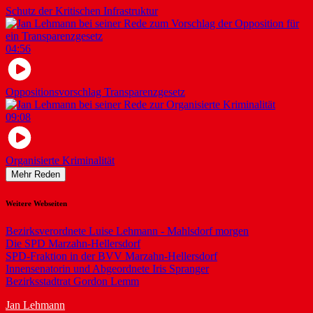
Schutz der Kritischen Infrastruktur
04:56
Oppositionsvorschlag Transparenzgesetz
09:08
Organisierte Kriminalität
Mehr Reden
Weitere Webseiten
Bezirksverordnete Luise Lehmann - Mahlsdorf morgen
Die SPD Marzahn-Hellersdorf
SPD-Fraktion in der BVV Marzahn-Hellersdorf
Innensenatorin und Abgeordnete Iris Spranger
Bezirksstadtrat Gordon Lemm
Jan Lehmann