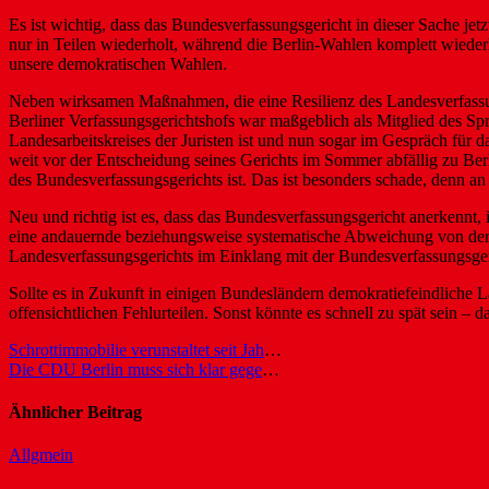
Es ist wichtig, dass das Bundesverfassungsgericht in dieser Sache jet
nur in Teilen wiederholt, während die Berlin-Wahlen komplett wieder
unsere demokratischen Wahlen.
Neben wirksamen Maßnahmen, die eine Resilienz des Landesverfassun
Berliner Verfassungsgerichtshofs war maßgeblich als Mitglied des Sp
Landesarbeitskreises der Juristen ist und nun sogar im Gespräch für 
weit vor der Entscheidung seines Gerichts im Sommer abfällig zu Ber
des Bundesverfassungsgerichts ist. Das ist besonders schade, denn an 
Neu und richtig ist es, dass das Bundesverfassungsgericht anerkennt
eine andauernde beziehungsweise systematische Abweichung von der 
Landesverfassungsgerichts im Einklang mit der Bundesverfassungsge
Sollte es in Zukunft in einigen Bundesländern demokratiefeindliche L
offensichtlichen Fehlurteilen. Sonst könnte es schnell zu spät sein – d
Beitragsnavigation
Schrottimmobilie verunstaltet seit Jahren den Cecilienplatz
Die CDU Berlin muss sich klar gegen die AfD positionieren
Ähnlicher Beitrag
Allgmein