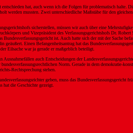
zt entschieden hat, auch wenn ich die Folgen für problematisch halte. 
holt werden mussten. Zwei unterschiedliche Maßstäbe für den gleichen
gsgerichtshofs sicherstellen, müssen wir auch über eine Mehrstufigke
ruchkörpers und Vizepräsident des Verfassungsgerichtshofs Dr. Robert 
das Bundesverfassungsgericht ist. Auch hatte sich der mit der Sache be
lin geäußert. Einen Befangenheitsantrag hat das Bundesverfassungsgeri
der Eilsache war ja gerade er maßgeblich beteiligt.
, in Ausnahmefällen auch Entscheidungen der Landesverfassungsgerichte 
bundesverfassungsrechtlichen Norm. Gerade in dem demokratie-konsti
richts-Rechtsprechung stehen.
andesverfassungsrichter geben, muss das Bundesverfassungsgericht früh
as hat die Geschichte gezeigt.