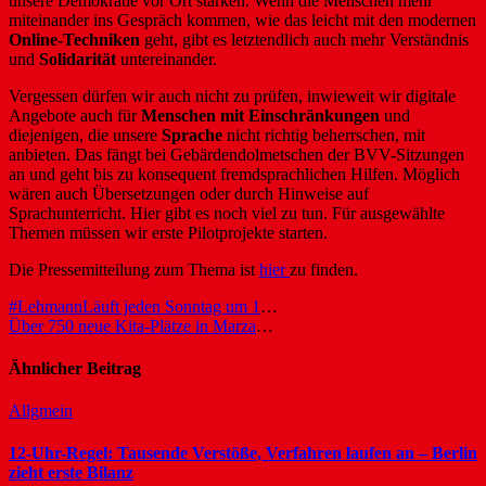
unsere Demokratie vor Ort stärken. Wenn die Menschen mehr
miteinander ins Gespräch kommen, wie das leicht mit den modernen
Online-Techniken
geht, gibt es letztendlich auch mehr Verständnis
und
Solidarität
untereinander.
Vergessen dürfen wir auch nicht zu prüfen, inwieweit wir digitale
Angebote auch für
Menschen mit Einschränkungen
und
diejenigen, die unsere
Sprache
nicht richtig beherrschen, mit
anbieten. Das fängt bei Gebärdendolmetschen der BVV-Sitzungen
an und geht bis zu konsequent fremdsprachlichen Hilfen. Möglich
wären auch Übersetzungen oder durch Hinweise auf
Sprachunterricht. Hier gibt es noch viel zu tun. Für ausgewählte
Themen müssen wir erste Pilotprojekte starten.
Die Pressemitteilung zum Thema ist
hier
zu finden.
Beitragsnavigation
#LehmannLäuft jeden Sonntag um 10 Uhr
Über 750 neue Kita-Plätze in Marzahn-Hellersdorf allein 2021
Ähnlicher Beitrag
Allgmein
12-Uhr-Regel: Tausende Verstöße, Verfahren laufen an – Berlin
zieht erste Bilanz