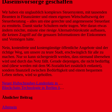
Daseinsvorsorge geschaffen
Wir haben ein unglaublich komplexes Steuersystem, mit tausenden
Beamten in Finanzämter und einen eigenen Wirtschaftszweig der
Steuerberatung – alles um eine gerechte und angemessene Steuerlast
zu ermitteln. Damit starke Schultern mehr tragen. Wer daran etwas
ändern möchte, müsste eine riesige Alternativbürokratie aufbauen,
die keinen Zugriff auf die genauen Informationen der Einkommen
und Vermögen hätte.
Nein, kostenfreie und kostengünstige öffentliche Angebote sind der
richtige Weg, um unsere zu teure Stadt, erschwinglich für alle zu
machen. Nur so kann sichergestellt werden, dass niemand übersehen
wird und durch das Netz fällt. Gerade diejenigen, die nicht bedürftig
sind (diese werden mit dem 9€-Sozialticket zusätzlich entlastet),
sondern finanziell zwischen Bedürftigkeit und einem bequemen
Leben stehen, wird so geholfen.
Beitragsnavigation
Neuer Hubschrauber-Landeplatz in Buch
Blockchain-Technologie in Berlins öffentlicher Verwaltung
Ähnlicher Beitrag
Allgmein