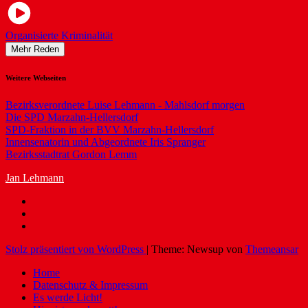
Organisierte Kriminalität
Mehr Reden
Weitere Webseiten
Bezirksverordnete Luise Lehmann - Mahlsdorf morgen
Die SPD Marzahn-Hellersdorf
SPD-Fraktion in der BVV Marzahn-Hellersdorf
Innensenatorin und Abgeordnete Iris Spranger
Bezirksstadtrat Gordon Lemm
Jan Lehmann
Stolz präsentiert von WordPress
|
Theme: Newsup von
Themeansar
Home
Datenschutz & Impressum
Es werde Licht!