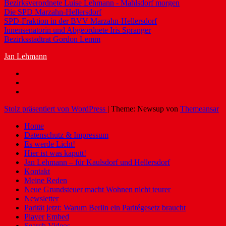
Bezirksverordnete Luise Lehmann - Mahlsdorf morgen
Die SPD Marzahn-Hellersdorf
SPD-Fraktion in der BVV Marzahn-Hellersdorf
Innensenatorin und Abgeordnete Iris Spranger
Bezirksstadtrat Gordon Lemm
Jan Lehmann
Stolz präsentiert von WordPress
|
Theme: Newsup von
Themeansar
Home
Datenschutz & Impressum
Es werde Licht!
Hier ist was kaputt!
Jan Lehmann – für Kaulsdorf und Hellersdorf
Kontakt
Meine Reden
Neue Grundsteuer macht Wohnen nicht teurer
Newsletter
Parität jetzt: Warum Berlin ein Paritégesetz braucht
Player Embed
Search Videos